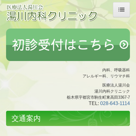
ホーム
医師の紹介
診療のご案内
院内紹介
内科、呼吸器科
アレルギー科、リウマチ科
交通案内
医療法人湯川会
採用情報
湯川内科クリニック
栃木県宇都宮市駒生町東高田3367-7
TEL:
028-643-1114
交通案内