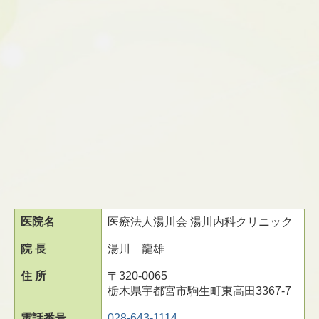
医院名
医療法人湯川会 湯川内科クリニック
院 長
湯川 龍雄
住 所
〒320-0065
栃木県宇都宮市駒生町東高田3367-7
電話番号
028-643-1114